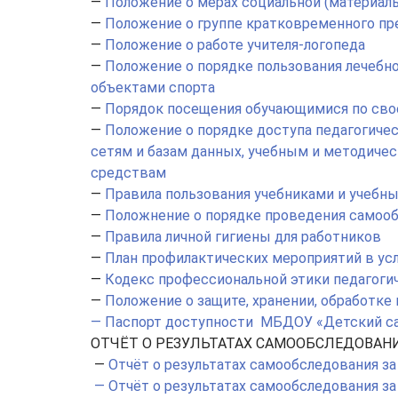
—
Положение о мерах социальной (материал
—
Положение о группе кратковременного п
—
Положение о работе учителя-логопеда
—
Положение о порядке пользования лечебн
объектами спорта
—
Порядок посещения обучающимися по сво
—
Положение о порядке доступа педагогич
сетям и базам данных, учебным и методиче
средствам
—
Правила пользования учебниками и учеб
—
Положнение о порядке проведения самоо
—
Правила личной гигиены для работников
—
План профилактических мероприятий в ус
—
Кодекс профессиональной этики педагоги
—
Положение о защите, хранении, обработке
— Паспорт доступности МБДОУ «Детский са
ОТЧЁТ О РЕЗУЛЬТАТАХ САМООБСЛЕДОВАН
—
Отчёт о результатах самообследования за
— Отчёт о результатах самообследования за