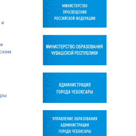
 и
ым
еским
ары