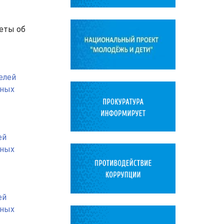
четы об
елей
ьных
ей
ьных
ей
ьных