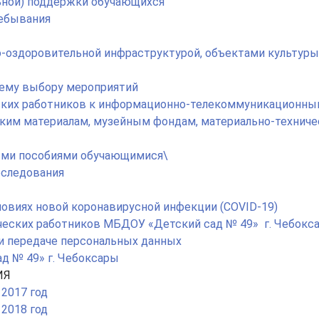
ьной) поддержки обучающихся
ребывания
о-оздоровительной инфраструктурой, объектами культуры
ему выбору мероприятий
еских работников к информационно-телекоммуникационн
ским материалам, музейным фондам, материально-технич
ными пособиями обучающимися\
бследования
ловиях новой коронавирусной инфекции (COVID-19)
ческих работников МБДОУ «Детский сад № 49» г. Чебокс
 и передаче персональных данных
д № 49» г. Чебоксары
ИЯ
 2017 год
 2018 год