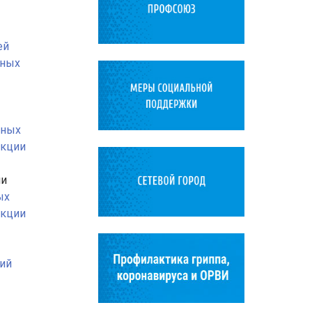
ей
ьных
ьных
акции
ми
ых
акции
ий