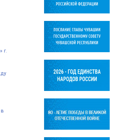
 г.
жду
 в